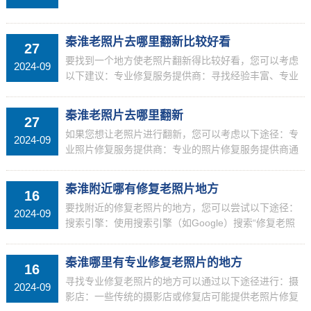
秦淮老照片去哪里翻新比较好看
27
要找到一个地方使老照片翻新得比较好看，您可以考虑
2024-09
以下建议：专业修复服务提供商：寻找经验丰富、专业
的照片修复服务提供商。在选择服务提供商时，可以查
看其之前的作品样本，了解其修复和翻新的质量。选择
秦淮老照片去哪里翻新
27
信誉好、...
如果您想让老照片进行翻新，您可以考虑以下途径：专
2024-09
业照片修复服务提供商：专业的照片修复服务提供商通
常也提供照片翻新的服务。他们可以帮助您修复受损的
老照片，并在必要时对照片进行翻新，使其看起来焕然
秦淮附近哪有修复老照片地方
16
一新。当...
要找附近的修复老照片的地方，您可以尝试以下途径：
2024-09
搜索引擎：使用搜索引擎（如Google）搜索“修复老照
片+您所在地区”，可能会找到附近提供修复服务的摄影
店、修复工作室或专业修复师傅的信息。当地黄页：
秦淮哪里有专业修复老照片的地方
16
查...
寻找专业修复老照片的地方可以通过以下途径进行：摄
2024-09
影店：一些传统的摄影店或修复店可能提供老照片修复