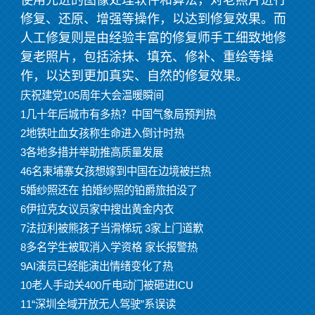
修复、还原、增强等操作，以达到修复效果。而
人工修复则是由经验丰富的修复师手工细致地修
复老照片，包括涂抹、填充、修补、重绘等操
作，以达到更加真实、自然的修复效果。
庆祝建党105周年大会温暖瞬间
1几十年后城市有多热？中国气象局预判热
2地铁吐血女孩称生命进入倒计时热
3各地多措并举助推高质量发展
46名柬埔寨女孩想嫁到中国在边境被拦热
5婚纱照还在 拍婚纱照的铂爵旅拍没了
6伊拉克女议员家中搜出黄金内衣
7法拉利被熊孩子当滑梯玩 3家上门道歉
8多名学生被取消入学资格 家长报警热
9AI演员已经能演出情绪变化了热
10老人手动关400斤电动门被砸进ICU
11“深圳全域开放无人驾驶”系误读