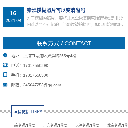
的服务。您可以咨询当地的摄影店，询问他们是否提供
这样的服务。艺术画廊：一些艺术画廊或专业的艺术机
秦淮模糊照片可以变清晰吗
16
构可能有...
对于模糊的照片，要将其完全恢复到原始清晰度是非常
2024-09
困难甚至不可能的。当照片被拍摄时，如果原始图像已
经模糊，那么丢失的细节是无法通过简单的处理方法完
全恢复的。然而，虽然无法完全恢复原始清晰度，但可
联系方式 / CONTACT
以通过一...
地址：上海市青浦区双浜路255号4楼
电话：17317550390
手机：17317550390
邮箱：245647253@qq.com
友情链接 LINKS
南京老照片修复
广东老照片修复
天津老照片修复
北京老照片修